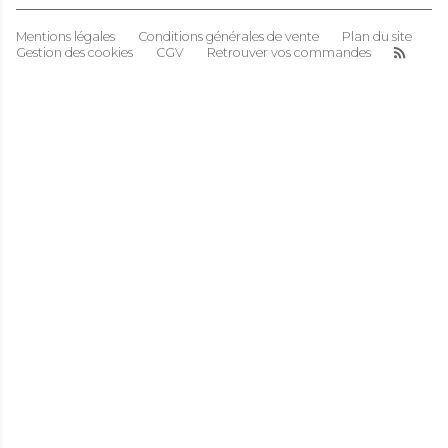
Mentions légales
Conditions générales de vente
Plan du site
Gestion des cookies
CGV
Retrouver vos commandes