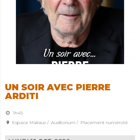
UN SOIR AVEC PIERRE
ARDITI
1h45
Espace Malraux
Auditorium
Placement numéroté