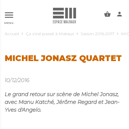
ALLER AU CONTENU PRINCIPAL
MENU
Accueil
Ça s’est passé à Malraux
Saison 2016-2017
MIC
MICHEL JONASZ QUARTET
10/12/2016
Le grand retour sur scène de Michel Jonasz,
avec Manu Katché, Jérôme Regard et Jean-
Yves d'Angelo.