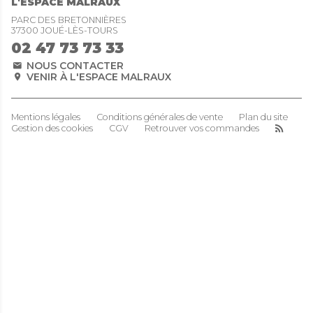
L'ESPACE MALRAUX
PARC DES BRETONNIÈRES
37300 JOUÉ-LÈS-TOURS
02 47 73 73 33
NOUS CONTACTER
VENIR À L'ESPACE MALRAUX
Mentions légales
Conditions générales de vente
Plan du site
Gestion des cookies
CGV
Retrouver vos commandes