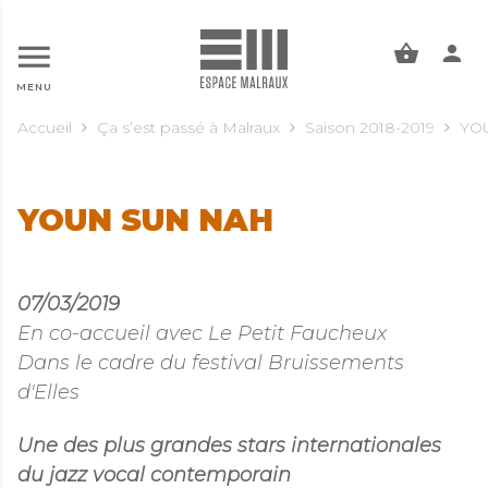
ALLER AU CONTENU PRINCIPAL
MENU
Accueil
Ça s’est passé à Malraux
Saison 2018-2019
YO
YOUN SUN NAH
07/03/2019
En co-accueil avec Le Petit Faucheux
Dans le cadre du festival Bruissements
d'Elles
Une des plus grandes stars internationales
du jazz vocal contemporain