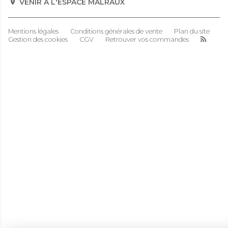
VENIR À L'ESPACE MALRAUX
Mentions légales
Conditions générales de vente
Plan du site
Gestion des cookies
CGV
Retrouver vos commandes