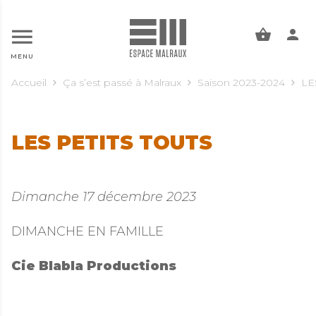
ALLER AU CONTENU PRINCIPAL
MENU
Accueil
Ça s’est passé à Malraux
Saison 2023-2024
LE
LES PETITS TOUTS
Dimanche 17 décembre 2023
DIMANCHE EN FAMILLE
Cie Blabla Productions