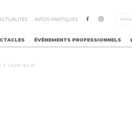
ALLER AU CONTENU PRINCIPAL
ACTUALITÉS
INFOS PRATIQUES
ECTACLES
ÉVÉNEMENTS PROFESSIONNELS
3
La pie qui dit