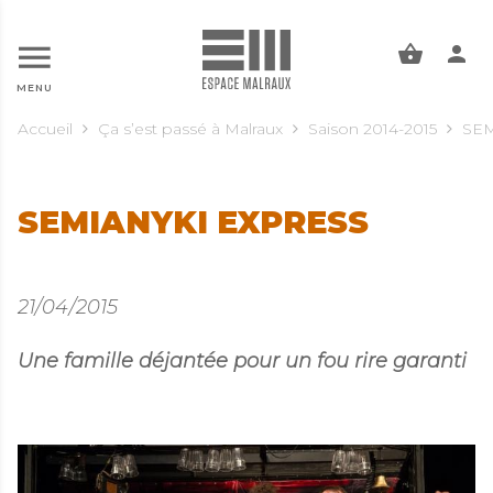
ALLER AU CONTENU PRINCIPAL
MENU
Accueil
Ça s’est passé à Malraux
Saison 2014-2015
SEM
SEMIANYKI EXPRESS
21/04/2015
Une famille déjantée pour un fou rire garanti