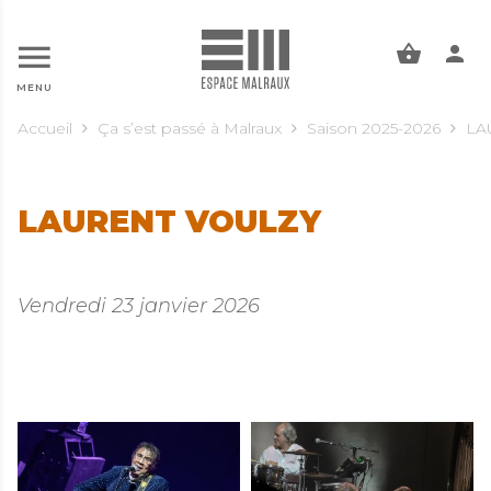
ALLER AU CONTENU PRINCIPAL
MENU
Accueil
Ça s’est passé à Malraux
Saison 2025-2026
LA
LAURENT VOULZY
Vendredi 23 janvier 2026