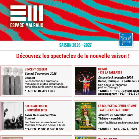
ISON
L'ES
SON 
CDI
A
Détails 
N
: https:
techniq
les
 - en ligne
e l’Espace
endredi 12