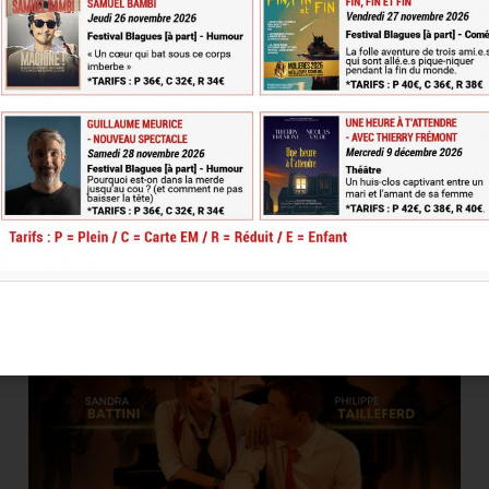
À venir…
JEUDI
24
SEPT. 2026
20H30
Concert
UN SPECTACLE
TOURS ARTS PRODUCTIONS