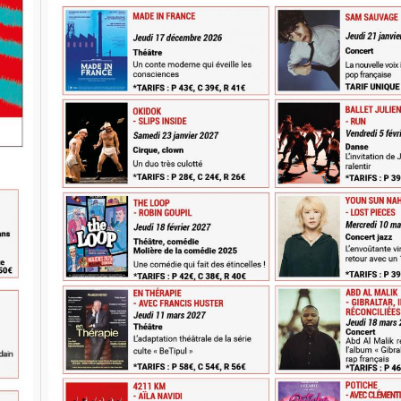
PACE MALRAUX RECRUTE
DIRECTEUR TECHNIQUE EN
de l'offre d'emploi
Carte EM !
//www.jouelestours.fr/emploi/directeur-
ue-espace-malraux/
[...]
Achetez votre
carte EM
et bénéficiez de
nombreux
avantages !