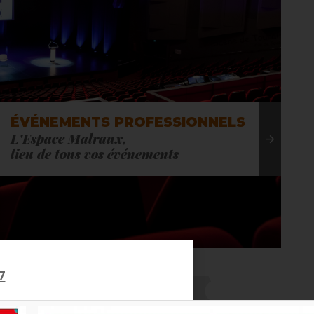
E
ÉVÉNEMENTS PROFESSIONNELS
L'Espace Malraux,
lieu de tous vos événements
7
 ACTUALITÉS