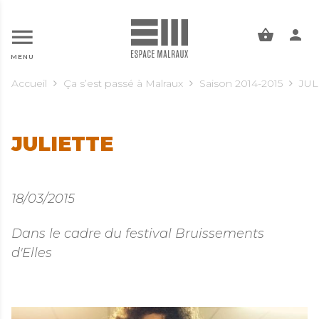
ALLER AU CONTENU PRINCIPAL
MENU
Accueil
Ça s’est passé à Malraux
Saison 2014-2015
JUL
JULIETTE
18/03/2015
Dans le cadre du festival Bruissements
d'Elles