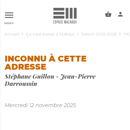
ALLER AU CONTENU PRINCIPAL
MENU
Accueil
Ça s’est passé à Malraux
Saison 2025-2026
IN
INCONNU À CETTE
ADRESSE
Stéphane Guillon - Jean-Pierre
Darroussin
Mercredi 12 novembre 2025