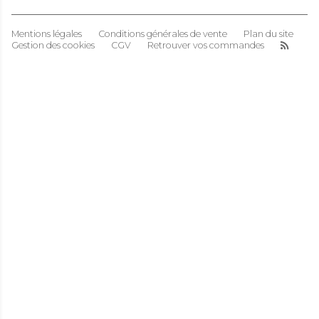
Mentions légales
Conditions générales de vente
Plan du site
Gestion des cookies
CGV
Retrouver vos commandes