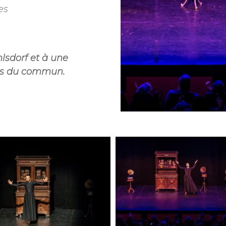
es
lsdorf et à une
ors du commun.