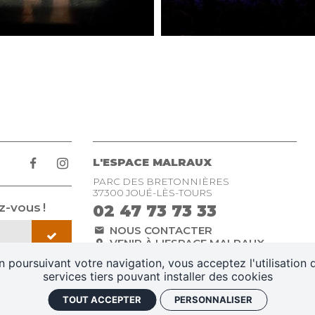
L'ESPACE MALRAUX
PARC DES BRETONNIÈRES
37300 JOUÉ-LÈS-TOURS
-vous !
02 47 73 73 33
NOUS CONTACTER
VENIR À L'ESPACE MALRAUX
n poursuivant votre navigation, vous acceptez l'utilisation 
services tiers pouvant installer des cookies
légales
Conditions générales de vente
Plan du site
Gestio
TOUT ACCEPTER
PERSONNALISER