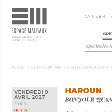
CARTE EM
SP
SCÈNE DE TOURAINE
SCÈNE RÉGIONALE
Spectacles t
Accueil
Saison Culturelle
Spectacles tout public
HAROUN
VENDREDI 9
AVRIL 2027
BONJOUR QUA
21H00
Humour