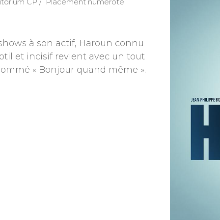
itorium CP
Placement numéroté
hows à son actif, Haroun connu
il et incisif revient avec un tout
nommé « Bonjour quand même ».