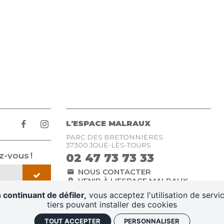
L'ESPACE MALRAUX
PARC DES BRETONNIÈRES
37300 JOUÉ-LÈS-TOURS
-vous !
02 47 73 73 33
NOUS CONTACTER
VENIR À L'ESPACE MALRAUX
 continuant de défiler,
vous acceptez l'utilisation de servi
tiers pouvant installer des cookies
légales
Conditions générales de vente
Plan du site
Gestio
TOUT ACCEPTER
PERSONNALISER