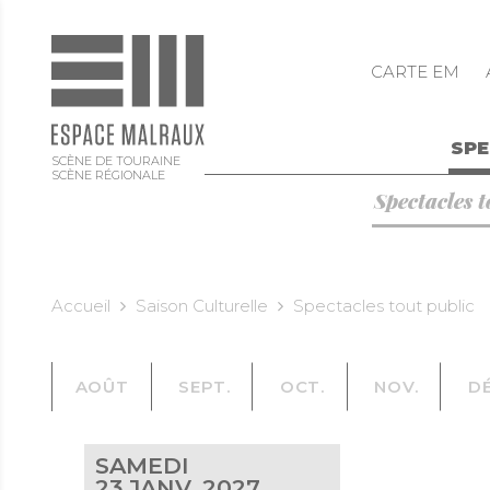
CARTE EM
SP
SCÈNE DE TOURAINE
SCÈNE RÉGIONALE
Spectacles t
Accueil
Saison Culturelle
Spectacles tout public
AOÛT
SEPT.
OCT.
NOV.
DÉ
janvier
SAMEDI
23
JANV. 2027