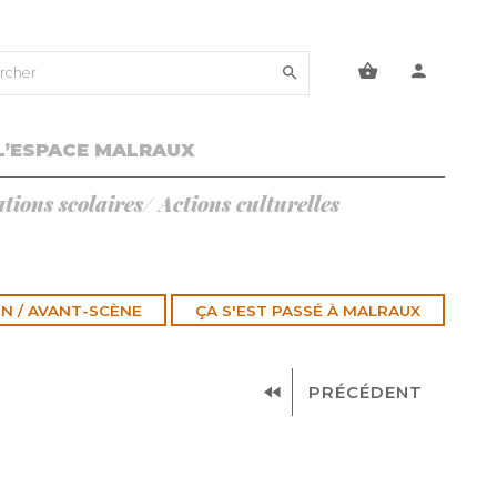
R
e
L
c
A
h
N
L’ESPACE MALRAUX
C
e
E
r
tions scolaires/ Actions culturelles
R
c
L
h
A
e
R
r
E
C
N / AVANT-SCÈNE
ÇA S'EST PASSÉ À MALRAUX
H
E
R
C
PRÉCÉDENT
H
E