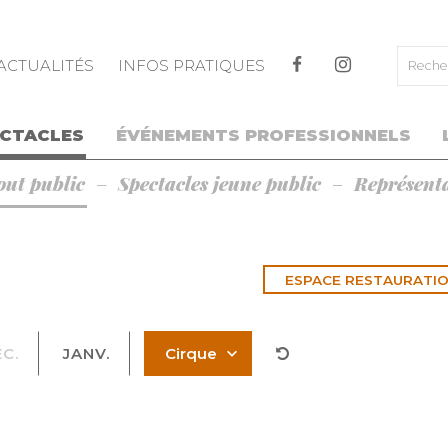
ALLER AU CONTENU PRINCIPAL
ACTUALITÉS
INFOS PRATIQUES
ECTACLES
ÉVÉNEMENTS PROFESSIONNELS
out public
Spectacles jeune public
Représenta
ESPACE RESTAURATIO
T
C.
JANV.
Cirque
a
S
g
O
U
T
M
a