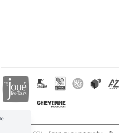
de
n des cookies
CGV
Retrouver vos commandes