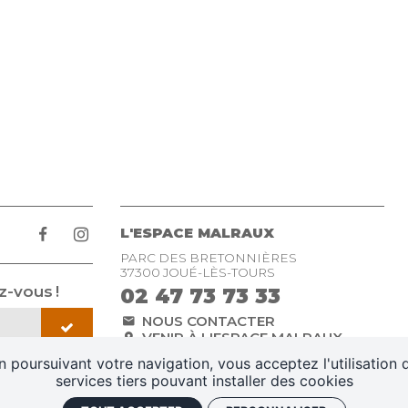
L'ESPACE MALRAUX
PARC DES BRETONNIÈRES
37300 JOUÉ-LÈS-TOURS
-vous !
02 47 73 73 33
NOUS CONTACTER
VENIR À L'ESPACE MALRAUX
n poursuivant votre navigation, vous acceptez l'utilisation 
services tiers pouvant installer des cookies
légales
Conditions générales de vente
Plan du site
Gestio